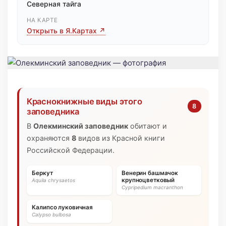
Северная тайга
НА КАРТЕ
Открыть в Я.Картах ↗
Краснокнижные виды этого
8
заповедника
В
Олекминский заповедник
обитают и
охраняются
8
видов из Красной книги
Российской Федерации.
Беркут
Венерин башмачок
крупноцветковый
Aquila chrysaetos
Cypripedium macranthon
Калипсо луковичная
Calypso bulbosa