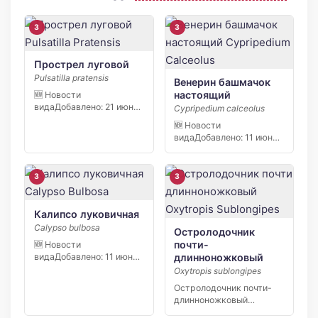
3
3
Прострел луговой
Pulsatilla pratensis
Венерин башмачок
настоящий
🆕 Новости
видаДобавлено: 21 июня
Cypripedium calceolus
2026 С начала апреля
🆕 Новости
2026 […]
видаДобавлено: 11 июня
2026 В заповеднике
«Кивач» в […]
3
3
Калипсо луковичная
Calypso bulbosa
Остролодочник
почти-
🆕 Новости
длинноножковый
видаДобавлено: 11 июня
2026 В заповеднике
Oxytropis sublongipes
«Кивач» в […]
Остролодочник почти-
длинноножковый
(Oxytropis sublongipes) —