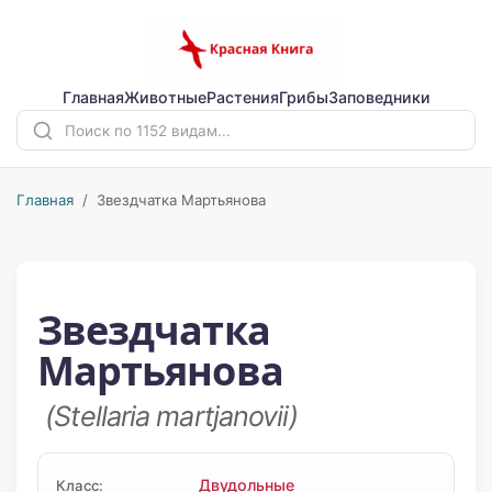
Главная
Животные
Растения
Грибы
Заповедники
Главная
/ Звездчатка Мартьянова
Звездчатка
Мартьянова
(Stellaria martjanovii)
Двудольные
Класс: