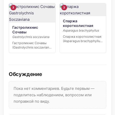
узколокальный эндемик
Якутии,…
3
3
Спаржа
коротколистная
Гастролихнис
Asparagus brachyphyllus
Сочавы
Спаржа коротколистная
Gastrolychnis soczaviana
(Asparagus brachyphyllus)
Гастролихнис Сочавы
— редкий вид степной
(Gastrolychnis soczaviana)
флоры юга […]
— редкий узколокальный
эндемик…
Обсуждение
Пока нет комментариев. Будьте первым —
поделитесь наблюдением, вопросом или
поправкой по виду.