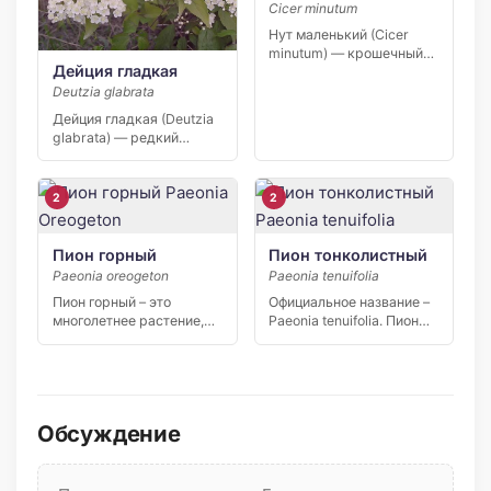
Cicer minutum
Нут маленький (Cicer
minutum) — крошечный
Дейция гладкая
кавказский родственник
культурного нута, […]
Deutzia glabrata
Дейция гладкая (Deutzia
glabrata) — редкий
дальневосточный
кустарник из семейства
[…]
2
2
Пион горный
Пион тонколистный
Paeonia oreogeton
Paeonia tenuifolia
Пион горный – это
Официальное название –
многолетнее растение,
Paeonia tenuifolia. Пион
способное устоять перед
тонколистный считается
сильными […]
одним из […]
Обсуждение