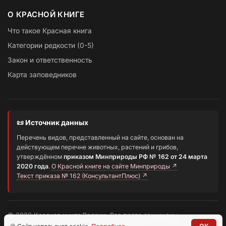
О КРАСНОЙ КНИГЕ
Что такое Красная книга
Категории редкости (0-5)
Закон и ответственность
Карта заповедников
📜 Источник данных
Перечень видов, представленный на сайте, основан на
действующем перечне животных, растений и грибов,
утверждённом
приказом Минприроды РФ № 162 от 24 марта
2020 года
.
О Красной книге на сайте Минприроды ↗
Текст приказа № 162 (КонсультантПлюс) ↗
© 2026 Красная книга России. Все права защищены.
Информационный портал о редких видах