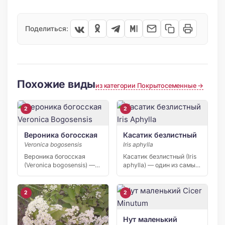
Поделиться:
Похожие виды
из категории Покрытосеменные →
2
2
Вероника богосская
Касатик безлистный
Veronica bogosensis
Iris aphylla
Вероника богосская
Касатик безлистный (Iris
(Veronica bogosensis) —
aphylla) — один из самых
узколокальный эндемик
красивых дикорастущих
Богосского хребта в […]
[…]
2
2
Нут маленький