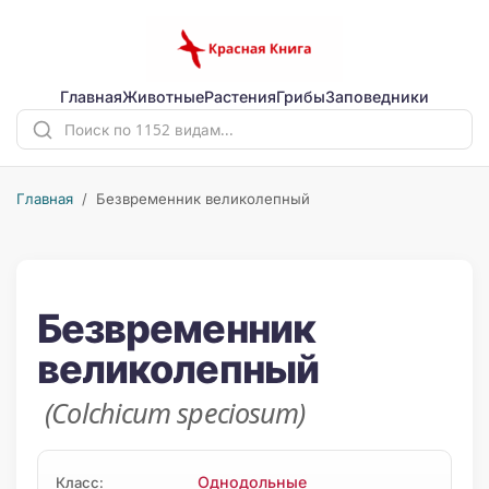
Главная
Животные
Растения
Грибы
Заповедники
Главная
/ Безвременник великолепный
Безвременник
великолепный
(Colchicum speciosum)
Однодольные
Класс: