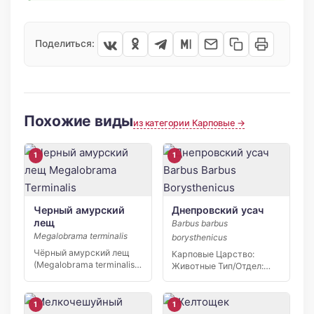
Поделиться:
Похожие виды
из категории Карповые →
1
1
Черный амурский
Днепровский усач
лещ
Barbus barbus
Megalobrama terminalis
borysthenicus
Чёрный амурский лещ
Карповые Царство:
(Megalobrama terminalis)
Животные Тип/Отдел:
– редкая рыба,
Хордовые Класс:
требующая особого […]
Костные рыбы Отряд/
Порядок:…
1
1