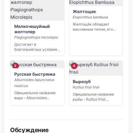
Желтощек
Elopichthus bambusa
Желтощёк обладает
Мелкочешуйный
массивным телом, его
желтопер
длина около двух
Plagiognathops microlepis
метров, а […]
Достигает в
благоприятных условиях
длины 70 см и веса 3 кг.
Продолжительность […]
2
4
Русская быстрянка
Alburnoides bipunctatus
Вырезуб
rossicus
Rutilus frisii frisii
Официальное название
Официальное название
вида – Alburnoides
рыбы – Rutilus frisii.
rossicus. Лучеперые
Внешне она отличается
рыбы относятся к […]
от […]
Обсуждение