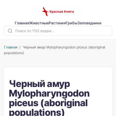
Главная
Животные
Растения
Грибы
Заповедники
Главная
/ Черный амур Mylopharyngodon piceus (aboriginal
populations)
Черный амур
Mylopharyngodon
piceus (aboriginal
populations)