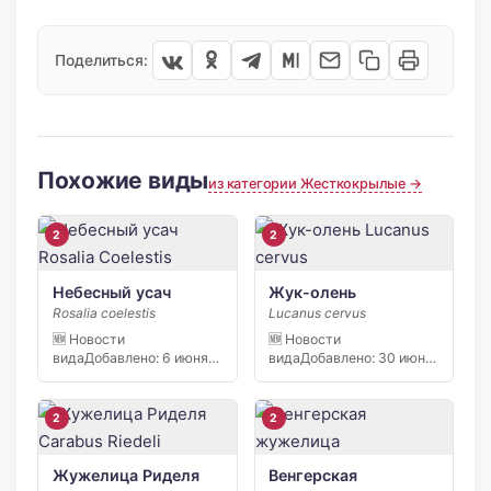
Поделиться:
Похожие виды
из категории Жесткокрылые →
2
2
Небесный усач
Жук-олень
Rosalia coelestis
Lucanus cervus
🆕 Новости
🆕 Новости
видаДобавлено: 6 июня
видаДобавлено: 30 июня
2026 6 июня 2026 года
2026 24 июня 2023 года
[…]
[…]
2
2
Жужелица Риделя
Венгерская