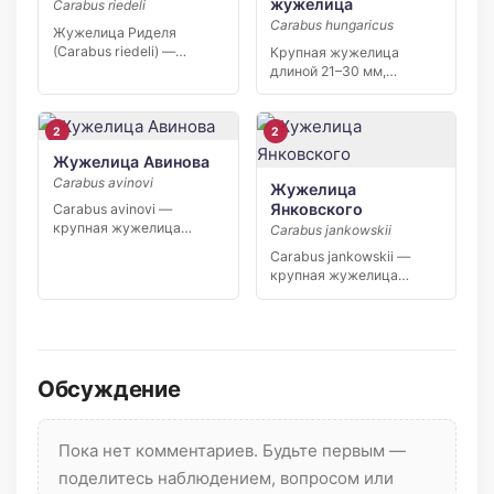
жужелица
Carabus riedeli
Carabus hungaricus
Жужелица Риделя
(Carabus riedeli) —
Крупная жужелица
редкий узколокальный
длиной 21–30 мм,
эндемик Северного
однотонно чёрная.
Кавказа, […]
Переднеспинка широкая,
без […]
2
2
Жужелица Авинова
Carabus avinovi
Жужелица
Янковского
Carabus avinovi —
крупная жужелица
Carabus jankowskii
длиной 20–26 мм. Голова
Carabus jankowskii —
и […]
крупная жужелица
длиной 33–46 мм. Голова
медно‑чёрная, […]
Обсуждение
Пока нет комментариев. Будьте первым —
поделитесь наблюдением, вопросом или