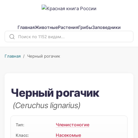
Главная
Животные
Растения
Грибы
Заповедники
Главная
/ Черный рогачик
Черный рогачик
(Ceruchus lignarius)
Членистоногие
Тип:
Насекомые
Класс: