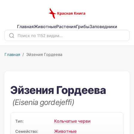
Главная
Животные
Растения
Грибы
Заповедники
Главная
/ Эйзения Гордеева
Эйзения Гордеева
(Eisenia gordejeffi)
Кольчатые черви
Тип:
Животные
Семейство: