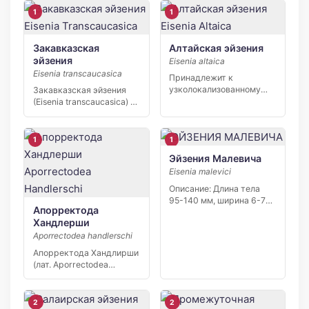
1
1
Закавказская
Алтайская эйзения
эйзения
Eisenia altaica
Eisenia transcaucasica
Принадлежит к
узколокализованному
Закавказская эйзения
реликтовому роду,
(Eisenia transcaucasica) —
большинство видов
редкий узколокальный
которого имеет…
эндемик Северного…
1
1
Эйзения Малевича
Eisenia malevici
Описание: Длина тела
95-140 мм, ширина 6-7
Апорректода
мм. Хвостовой конец […]
Хандлерши
Aporrectodea handlerschi
Апорректода Хандлирши
(лат. Aporrectodea
handlirschi) —
малощетинковый
кольчатый червь из…
2
2