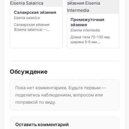
Салаирская эйзения
Eisenia salairica
Промежуточная
эйзения
Салаирская эйзения
(Eisenia salairica) —
Eisenia intermedia
редкий узколокальный
Длина тела 70-130 мм,
эндемик Салаирского
ширина 5-6 мм.
кряжа…
Хвостовой конец
заметно […]
Обсуждение
Пока нет комментариев. Будьте первым —
поделитесь наблюдением, вопросом или
поправкой по виду.
Оставить комментарий