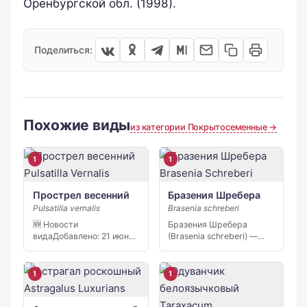
Оренбургской обл. (1998).
Поделиться:
Похожие виды
из категории Покрытосеменные →
1
1
Прострел весенний
Бразения Шребера
Pulsatilla vernalis
Brasenia schreberi
🆕 Новости
Бразения Шребера
видаДобавлено: 21 июня
(Brasenia schreberi) —
2026 С апреля 2026 года
реликтовое водное
[…]
растение,
единственный…
1
1