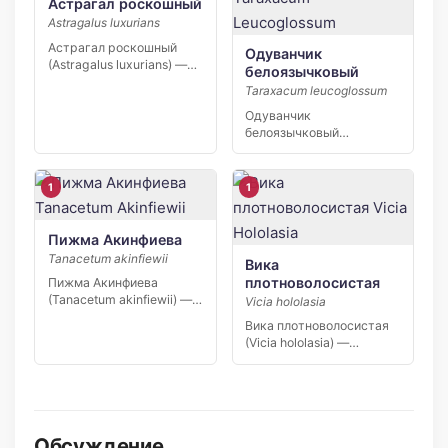
Астрагал роскошный
Astragalus luxurians
Астрагал роскошный
Одуванчик
(Astragalus luxurians) —
белоязычковый
узколокальный эндемик
Taraxacum leucoglossum
Северного Кавказа,…
Одуванчик
белоязычковый
(Taraxacum leucoglossum)
— узколокальный
эндемик Восточного…
1
1
Пижма Акинфиева
Tanacetum akinfiewii
Вика
плотноволосистая
Пижма Акинфиева
(Tanacetum akinfiewii) —
Vicia hololasia
узколокальный эндемик
Вика плотноволосистая
Северо-Восточного
(Vicia hololasia) —
Кавказа,…
узколокальный эндемик
Северного Кавказа,…
Обсуждение