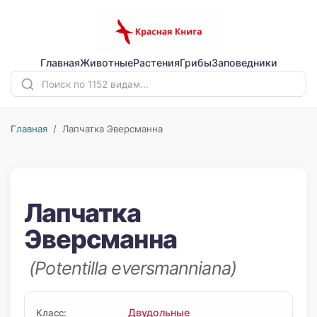
Главная
Животные
Растения
Грибы
Заповедники
Главная
/ Лапчатка Эверсманна
Лапчатка
Эверсманна
(Potentilla eversmanniana)
Двудольные
Класс: