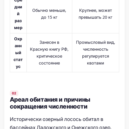
дни
Обычно меньше,
Крупнее, может
й
до 15 кг
превышать 20 кг
раз
мер
Охр
Занесен в
Промысловый вид,
анн
Красную книгу РФ,
численность
ый
критическое
регулируется
стат
состояние
квотами
ус
Ареал обитания и причины
сокращения численности
Исторически озерный лосось обитал в
бассейнах Ладожского и Онежского озер.