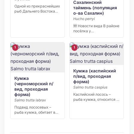
Сахалинский
Одной из прекраснейших
таймень (популяция
рыб Дальнего Востока
о-ва Сахалин)
является даватчан.
Hucho perryi
Эвенки считали […]
🆕 Новости вида В районе
посёлка у
нефтепромысла
«Катангли»
зафиксировано […]
1
1
Кумжа (каспийский
п/вид, проходная
Кумжа
форма)
(черноморский п/
Salmo trutta caspius
вид, проходная
форма)
Каспийский лосось –
рыба кумжа, относится к
Salmo trutta labrax
одному виду лососевых.
Подвид лососевых –
[…]
рыба кумжа, обитает в
ареале Черного моря. […]