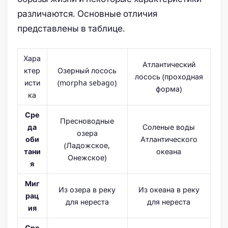
различаются. Основные отличия
представлены в таблице.
Хара
Атлантический
ктер
Озерный лосось
лосось (проходная
исти
(morpha sebago)
форма)
ка
Сре
Пресноводные
Соленые воды
да
озера
Атлантического
оби
(Ладожское,
океана
тани
Онежское)
я
Миг
Из озера в реку
Из океана в реку
рац
для нереста
для нереста
ия
Сре