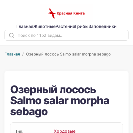
Главная
Животные
Растения
Грибы
Заповедники
Главная
/ Озерный лосось Salmo salar morpha sebago
Озерный лосось
Salmo salar morpha
sebago
Хордовые
Тип: