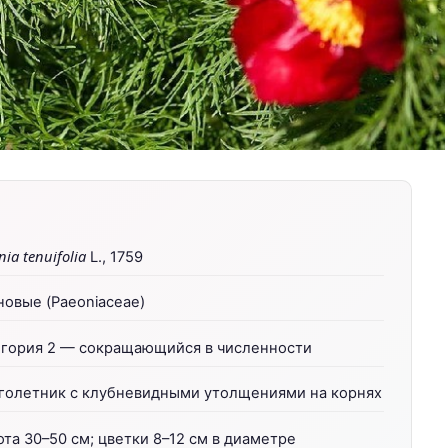
nia tenuifolia
L., 1759
овые (Paeoniaceae)
егория 2 — сокращающийся в численности
голетник с клубневидными утолщениями на корнях
та 30–50 см; цветки 8–12 см в диаметре