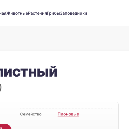
ная
Животные
Растения
Грибы
Заповедники
листный
)
Пионовые
Семейство:
 в