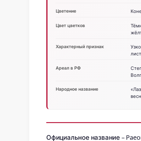
Цветение
Коне
Цвет цветков
Тём
жёл
Характерный признак
Узк
лис
Ареал в РФ
Степ
Волг
Народное название
«Ла
вес
Официальное название – Paeon