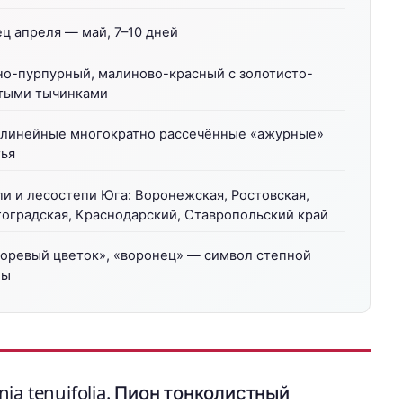
ц апреля — май, 7–10 дней
но-пурпурный, малиново-красный с золотисто-
тыми тычинками
олинейные многократно рассечённые «ажурные»
тья
и и лесостепи Юга: Воронежская, Ростовская,
оградская, Краснодарский, Ставропольский край
зоревый цветок», «воронец» — символ степной
ны
ia tenuifolia. Пион тонколистный