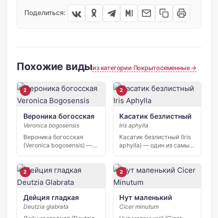
Поделиться:
Похожие виды
из категории Покрытосеменные →
2
2
Вероника богосская
Касатик безлистный
Veronica bogosensis
Iris aphylla
Вероника богосская
Касатик безлистный (Iris
(Veronica bogosensis) —
aphylla) — один из самых
узколокальный эндемик
красивых дикорастущих
Богосского хребта в […]
[…]
2
2
Дейция гладкая
Нут маленький
Deutzia glabrata
Cicer minutum