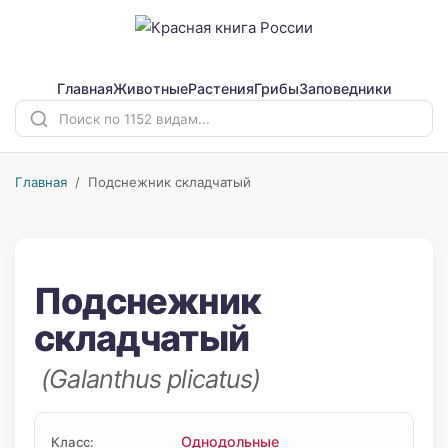
Главная
Животные
Растения
Грибы
Заповедники
Главная
/ Подснежник складчатый
Подснежник
складчатый
(Galanthus plicatus)
Однодольные
Класс: