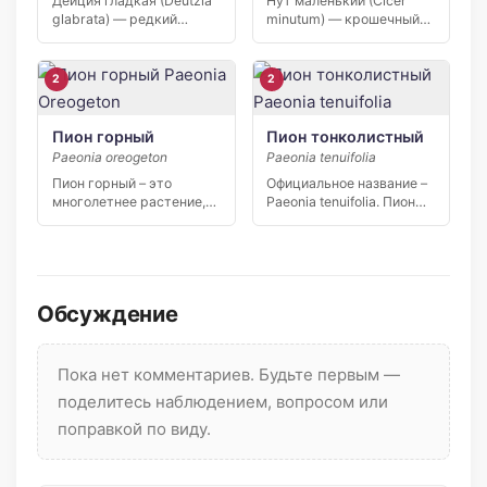
Дейция гладкая (Deutzia
Нут маленький (Cicer
glabrata) — редкий
minutum) — крошечный
дальневосточный
кавказский родственник
кустарник из семейства
культурного нута, […]
[…]
2
2
Пион горный
Пион тонколистный
Paeonia oreogeton
Paeonia tenuifolia
Пион горный – это
Официальное название –
многолетнее растение,
Paeonia tenuifolia. Пион
способное устоять перед
тонколистный считается
сильными […]
одним из […]
Обсуждение
Пока нет комментариев. Будьте первым —
поделитесь наблюдением, вопросом или
поправкой по виду.