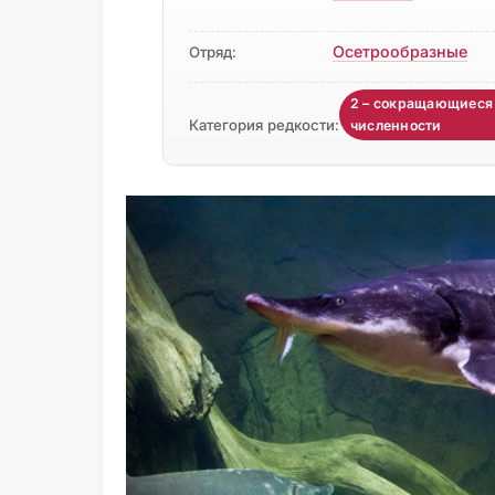
Осетрообразные
Отряд:
2 – сокращающиеся
Категория редкости:
численности