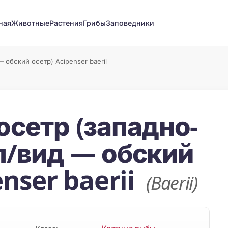
ная
Животные
Растения
Грибы
Заповедники
обский осетр) Acipenser baerii
осетр (западно-
п/вид — обский
enser baerii
(Baerii)