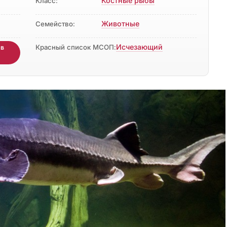
Костные рыбы
Класс:
Животные
Семейство:
Исчезающий
Красный список МСОП:
 в