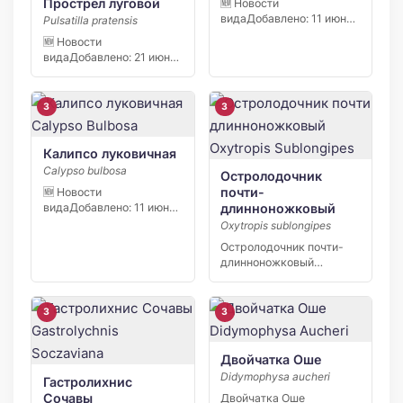
Прострел луговой
🆕 Новости
видаДобавлено: 11 июня
Pulsatilla pratensis
2026 В заповеднике
🆕 Новости
«Кивач» в […]
видаДобавлено: 21 июня
2026 С начала апреля
2026 […]
3
3
Калипсо луковичная
Calypso bulbosa
Остролодочник
почти-
🆕 Новости
длинноножковый
видаДобавлено: 11 июня
2026 В заповеднике
Oxytropis sublongipes
«Кивач» в […]
Остролодочник почти-
длинноножковый
(Oxytropis sublongipes) —
узколокальный эндемик
Якутии,…
3
3
Двойчатка Оше
Didymophysa aucheri
Гастролихнис
Сочавы
Двойчатка Оше