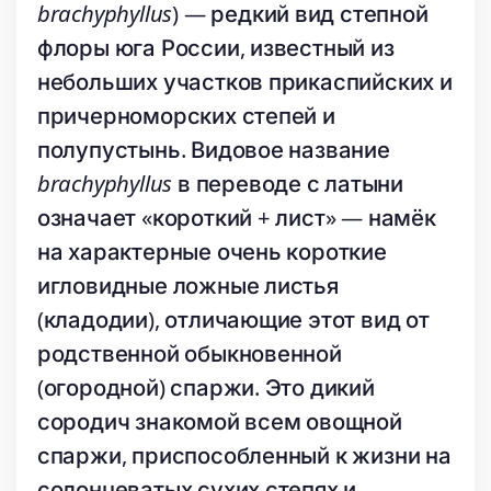
brachyphyllus
) — редкий вид степной
флоры юга России, известный из
небольших участков прикаспийских и
причерноморских степей и
полупустынь. Видовое название
brachyphyllus
в переводе с латыни
означает «короткий + лист» — намёк
на характерные очень короткие
игловидные ложные листья
(кладодии), отличающие этот вид от
родственной обыкновенной
(огородной) спаржи. Это дикий
сородич знакомой всем овощной
спаржи, приспособленный к жизни на
солонцеватых сухих степях и