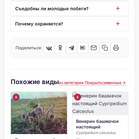
Съедобны ли молодые побеги?
Почему охраняется?
Поделиться:
Похожие виды
из категории Покрытосеменные →
3
3
Венерин башмачок
настоящий
Cypripedium calceolus