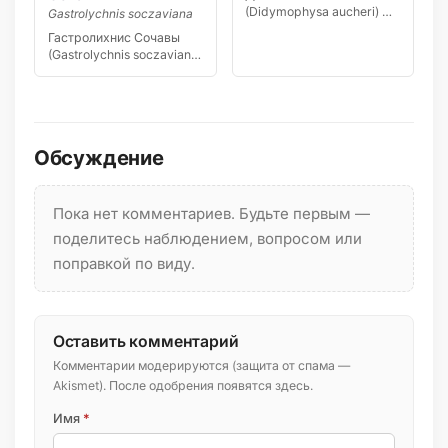
(Didymophysa aucheri) —
Gastrolychnis soczaviana
редкое маленькое
Гастролихнис Сочавы
растение из семейства
(Gastrolychnis soczaviana)
[…]
— редкий узколокальный
эндемик…
Обсуждение
Пока нет комментариев. Будьте первым —
поделитесь наблюдением, вопросом или
поправкой по виду.
Оставить комментарий
Комментарии модерируются (защита от спама —
Akismet). После одобрения появятся здесь.
Имя
*