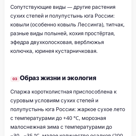
Сопутствующие виды — другие растения
сухих степей и полупустынь юга России:
ковыли (особенно ковыль Лессинга), типчак,
разные виды полыней, кохия простёртая,
эфедра двухколосковая, верблюжья
колючка, юринея кустарничковая.
Образ жизни и экология
Спаржа коротколистная приспособлена к
суровым условиям сухих степей и
полупустынь юга России: жаркое сухое лето
с температурами до +40 °C, морозная
малоснежная зима с температурами до
−30…−35 °C, малое количество осадков (200–