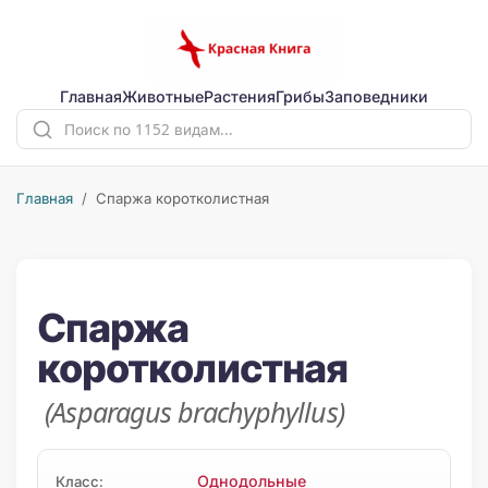
Главная
Животные
Растения
Грибы
Заповедники
Главная
/ Спаржа коротколистная
Спаржа
коротколистная
(Asparagus brachyphyllus)
Однодольные
Класс: