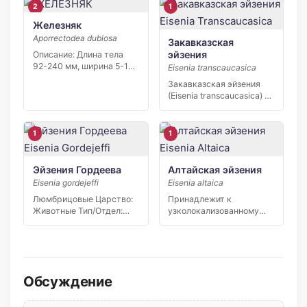
2
1
Железняк
Aporrectodea dubiosa
Закавказская
эйзения
Описание: Длина тела
92-240 мм, ширина 5-10
Eisenia transcaucasica
мм. Окраска разной […]
Закавказская эйзения
(Eisenia transcaucasica) —
редкий узколокальный
эндемик Северного…
1
1
Эйзения Гордеева
Алтайская эйзения
Eisenia gordejeffi
Eisenia altaica
Люмбрицовые Царство:
Принадлежит к
Животные Тип/Отдел:
узколокализованному
Кольчатые черви Класс:
реликтовому роду,
Малощетинковые
большинство видов
черви…
которого имеет…
Обсуждение