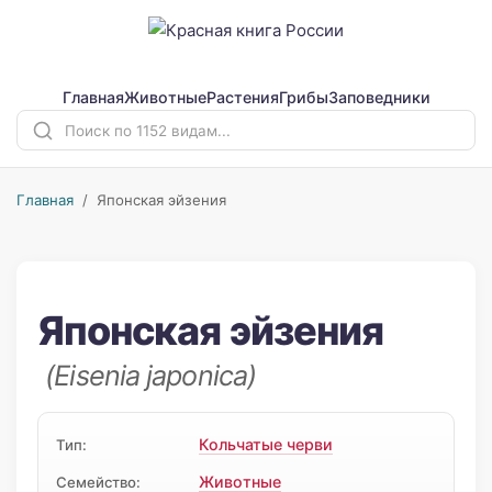
Главная
Животные
Растения
Грибы
Заповедники
Главная
/ Японская эйзения
Японская эйзения
(Eisenia japonica)
Кольчатые черви
Тип:
Животные
Семейство: