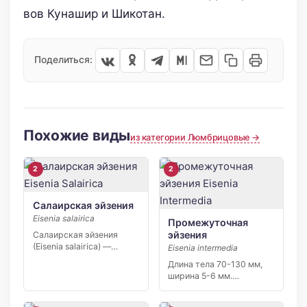
вов Кунашир и Шикотан.
Поделиться:
Похожие виды
из категории Люмбрицовые →
2
2
Салаирская эйзения
Eisenia salairica
Промежуточная
эйзения
Салаирская эйзения
(Eisenia salairica) —
Eisenia intermedia
редкий узколокальный
Длина тела 70-130 мм,
эндемик Салаирского
ширина 5-6 мм.
кряжа…
Хвостовой конец
заметно […]