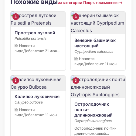
Похожие виды
из категории Покрытосеменные →
3
3
Прострел луговой
Pulsatilla pratensis
Венерин башмачок
настоящий
🆕 Новости
видаДобавлено: 21 июня
Cypripedium calceolus
2026 С начала апреля
🆕 Новости
2026 […]
видаДобавлено: 11 июня
2026 В заповеднике
«Кивач» в […]
3
3
Калипсо луковичная
Calypso bulbosa
Остролодочник
почти-
🆕 Новости
длинноножковый
видаДобавлено: 11 июня
2026 В заповеднике
Oxytropis sublongipes
«Кивач» в […]
Остролодочник почти-
длинноножковый