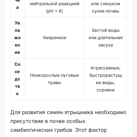
нейтральной реакцией
или слишком
а
(pH > 6)
сухие почвы
Ув
ла
Застой воды
жн
Умеренное
или длительная
ен
засуха
ие
Со
Агрессивные,
се
Низкорослые луговые
быстрорастущ
дс
травы
ие виды,
тв
сорняки
о
Для развития семян ятрышника необходимо
присутствие в почве особых
симбиотических грибов. Этот фактор