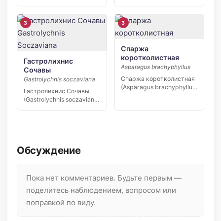
(Oxytropis sublongipes) —
узколокальный эндемик
Якутии,…
3
3
Спаржа
коротколистная
Гастролихнис
Asparagus brachyphyllus
Сочавы
Спаржа коротколистная
Gastrolychnis soczaviana
(Asparagus brachyphyllus)
Гастролихнис Сочавы
— редкий вид степной
(Gastrolychnis soczaviana)
флоры юга […]
— редкий узколокальный
эндемик…
Обсуждение
Пока нет комментариев. Будьте первым —
поделитесь наблюдением, вопросом или
поправкой по виду.