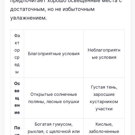
предпочитает хорошо освещённые места с
достаточным, но не избыточным
увлажнением.
Фа
кт
ор
Неблагоприятн
Благоприятные условия
ср
ые условия
ед
ы
Ос
Густая тень,
ве
Открытые солнечные
заросшие
щ
поляны, лесные опушки
кустарником
ен
участки
ие
Богатая гумусом,
Кислые,
По
рыхлая, с щелочной или
заболоченные
чв