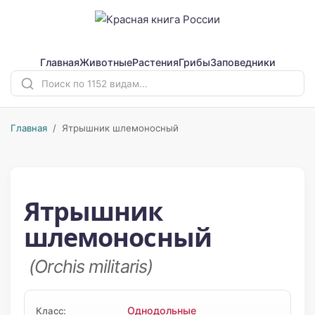
Главная
Животные
Растения
Грибы
Заповедники
Главная
/ Ятрышник шлемоносный
Ятрышник
шлемоносный
(Orchis militaris)
Однодольные
Класс: