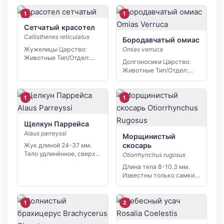
1
1
Сетчатый красотел
Callisthenes reticulatus
Бородавчатый омиас
Жужелицы Царство:
Omias verruca
Животные Тип/Отдел:
Долгоносики Царство:
Членистоногие Класс:
Животные Тип/Отдел:
Насекомые Отряд/
Членистоногие Класс:
Порядок:…
Насекомые Отряд/
Порядок:…
1
1
Щелкун Паррейса
Alaus parreyssi
Морщинистый
скосарь
Жук длиной 24-37 мм.
Тело удлинённое, сверху
Otiorrhynchus rugosus
чёрного цвета, покрыто
Длина тела 8-10.3 мм.
[…]
Известны только самки.
Жук черного цвета, […]
1
2