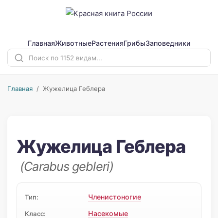
Главная
Животные
Растения
Грибы
Заповедники
Главная
/ Жужелица Геблера
Жужелица Геблера
(Carabus gebleri)
Членистоногие
Тип:
Насекомые
Класс: