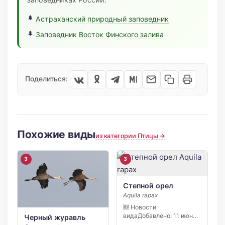
Астраханский природный заповедник
Заповедник Восток Финского залива
Поделиться:
Похожие виды
из категории Птицы →
3
3
Степной орел
Aquila rapax
🆕 Новости
видаДобавлено: 11 июня
Черный журавль
2026 В конце 2025 года