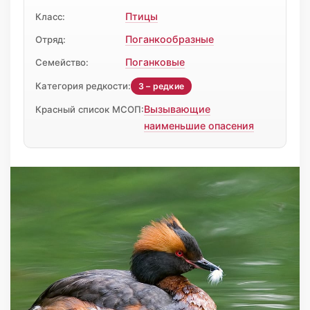
Птицы
Класс:
Поганкообразные
Отряд:
Поганковые
Семейство:
Категория редкости:
3 – редкие
Вызывающие
Красный список МСОП:
наименьшие опасения