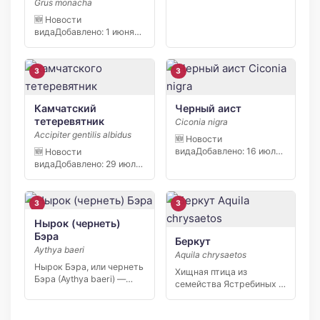
Grus monacha
[…]
🆕 Новости
видаДобавлено: 1 июня
2026 В октябре 2014
года […]
3
3
Камчатский
Черный аист
тетеревятник
Ciconia nigra
Accipiter gentilis albidus
🆕 Новости
видаДобавлено: 16 июля
🆕 Новости
2026 В апреле 2023 года
видаДобавлено: 29 июля
[…]
2026 Инспекторы
Северо-Западного
управления…
3
3
Нырок (чернеть)
Бэра
Беркут
Aythya baeri
Aquila chrysaetos
Нырок Бэра, или чернеть
Хищная птица из
Бэра (Aythya baeri) —
семейства Ястребиных –
небольшая утка, […]
Aquila chrysaetos. Орел
беркут […]