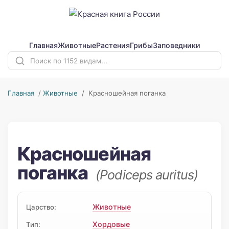
Главная
Животные
Растения
Грибы
Заповедники
Главная
/
Животные
/ Красношейная поганка
Красношейная
поганка
(Podiceps auritus)
Животные
Царство:
Хордовые
Тип: