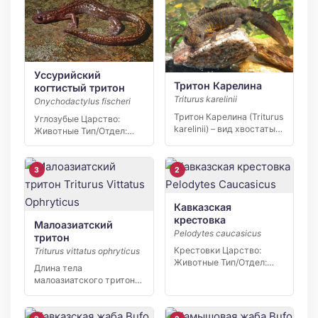
Уссурийский
Тритон Карелина
когтистый тритон
Triturus karelinii
Onychodactylus fischeri
Тритон Карелина (Triturus
Углозубые Царство:
karelinii) – вид хвостатых
Животные Тип/Отдел:
земноводных, чье
Хордовые Класс:
существование в […]
Земноводные Отряд/
Порядок:…
3
2
Кавказская
крестовка
Малоазиатский
Pelodytes caucasicus
тритон
Крестовки Царство:
Triturus vittatus ophryticus
Животные Тип/Отдел:
Длина тела
Хордовые Класс:
малоазиатского тритона
Земноводные Отряд/
достигает 12-14 см. В
Порядок:…
брачном одеянии […]