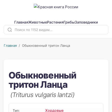
Главная
Животные
Растения
Грибы
Заповедники
Главная
/ Обыкновенный тритон Ланца
Обыкновенный
тритон Ланца
(Triturus vulgaris lantzi)
Хордовые
Тип: