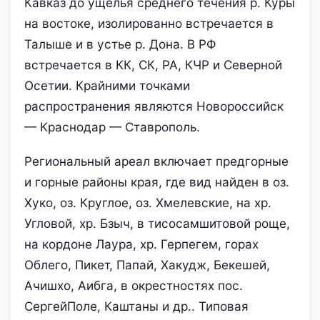
Кавказ до ущелья среднего течения р. Куры
на востоке, изолированно встречается в
Талыше и в устье р. Дона. В РФ
встречается в КК, СК, РА, КЧР и Северной
Осетии. Крайними точками
распространения являются Новороссийск
— Краснодар — Ставрополь.
Региональный ареал включает предгорные
и горные районы края, где вид найден в оз.
Хуко, оз. Круглое, оз. Хмелевские, на хр.
Угловой, хр. Бзыч, в тисосамшитовой роще,
на кордоне Лаура, хр. Герпегем, горах
Облего, Пикет, Папай, Хакудж, Бекешей,
Ачишхо, Аибга, в окрестностях пос.
СергейПоле, Каштаны и др.. Типовая