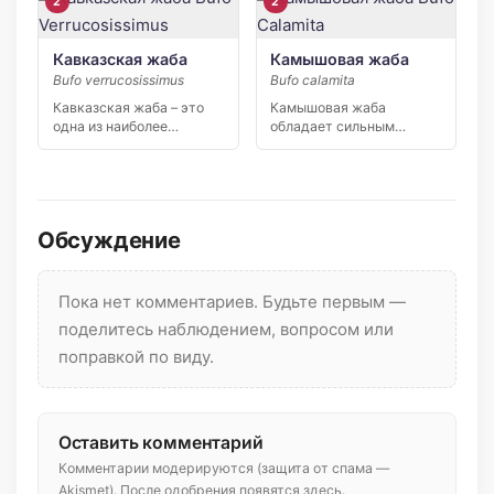
2
2
Кавказская жаба
Камышовая жаба
Bufo verrucosissimus
Bufo calamita
Кавказская жаба – это
Камышовая жаба
одна из наиболее
обладает сильным
крупных жаб фауны […]
голосом, который может
быть слышен на […]
Обсуждение
Пока нет комментариев. Будьте первым —
поделитесь наблюдением, вопросом или
поправкой по виду.
Оставить комментарий
Комментарии модерируются (защита от спама —
Akismet). После одобрения появятся здесь.