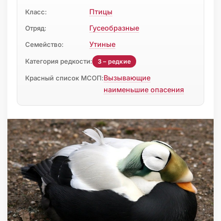
Птицы
Класс:
Гусеобразные
Отряд:
Утиные
Семейство:
Категория редкости:
3 – редкие
Вызывающие
Красный список МСОП:
наименьшие опасения