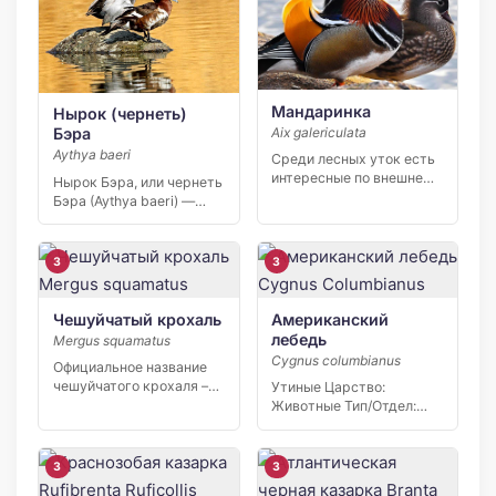
Мандаринка
Нырок (чернеть)
Aix galericulata
Бэра
Aythya baeri
Среди лесных уток есть
интересные по внешнему
Нырок Бэра, или чернеть
виду экземпляры – […]
Бэра (Aythya baeri) —
небольшая утка, […]
3
3
Чешуйчатый крохаль
Американский
лебедь
Mergus squamatus
Cygnus columbianus
Официальное название
чешуйчатого крохаля –
Утиные Царство:
Mergus squamatus.
Животные Тип/Отдел:
Представитель
Хордовые Класс: Птицы
семейства…
Отряд/Порядок:
Гусеобразные…
3
3