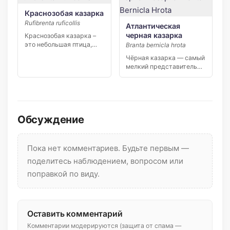
Краснозобая казарка
Rufibrenta ruficollis
Атлантическая
черная казарка
Краснозобая казарка –
это небольшая птица,
Branta bernicla hrota
напоминающая гуся.
Чёрная казарка — самый
Длина тела […]
мелкий представитель
рода казарок. Голова и
шея […]
Обсуждение
Пока нет комментариев. Будьте первым —
поделитесь наблюдением, вопросом или
поправкой по виду.
Оставить комментарий
Комментарии модерируются (защита от спама —