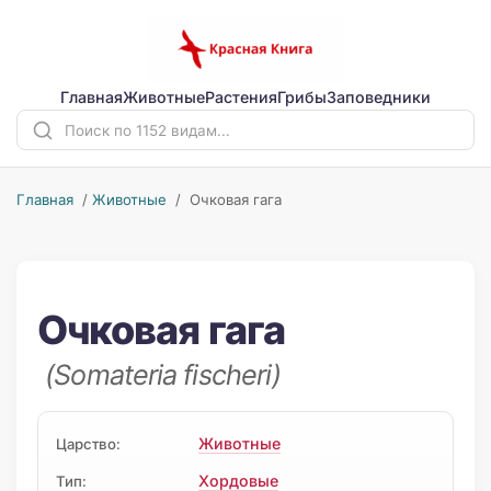
Главная
Животные
Растения
Грибы
Заповедники
Главная
/
Животные
/ Очковая гага
Очковая гага
(Somateria fischeri)
Животные
Царство:
Хордовые
Тип: