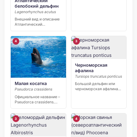
Атлантический
белобокий дельфин
Lagenorhynchus acutus
Внешний вид и описание
Атлантический
белобокий дельфин
(Leucopleurus acutus) —
[…]
4
3
Черноморская
афалина
Tursiops truncatus ponticus
Малая косатка
Большой дельфин или
черноморская афалина
Pseudorca crassidens
имеет официальное
Официальное название –
название – Tursiops […]
Pseudorca crassidens.
Млекопитающее
относится к малым
косаткам, […]
3
4