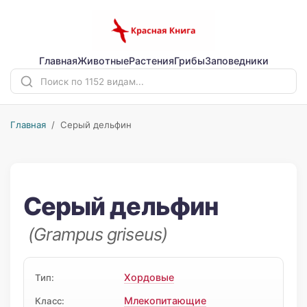
Главная
Животные
Растения
Грибы
Заповедники
Главная
/ Серый дельфин
Серый дельфин
(Grampus griseus)
Хордовые
Тип:
Млекопитающие
Класс: