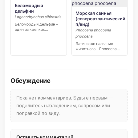
Беломордый
дельфин
Морская свинья
Lagenorhynchus albirostris
(североатлантический
п/вид)
Беломордый дельфин –
один из крепких
Phocoena phocoena
представителей вида.
phocoena
Взрослая особь […]
Латинское название
животного – Phocoena
phocoena. Внешне
морская свинья
напоминает […]
Обсуждение
Пока нет комментариев. Будьте первым —
поделитесь наблюдением, вопросом или
поправкой по виду.
Оставить комментарий