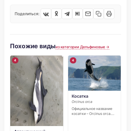
Поделиться:
Похожие виды
из категории Дельфиновые →
4
4
Косатка
Orcinus orca
Официальное название
косатки – Orcinus orca.
Морское
млекопитающее
относится к […]