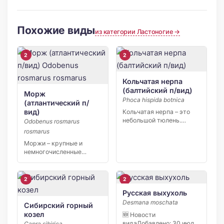
Похожие виды
из категории Ластоногие →
2
2
Кольчатая нерпа
(балтийский п/вид)
Морж
Phoca hispida botnica
(атлантический п/
вид)
Кольчатая нерпа – это
небольшой тюлень.
Odobenus rosmarus
Длина тела самцов не […]
rosmarus
Моржи – крупные и
немногочисленные
животные, требующие
дополнительной защиты.
…
2
2
Русская выхухоль
Desmana moschata
Сибирский горный
козел
🆕 Новости
видаДобавлено: 30 июля
Capra sibirica