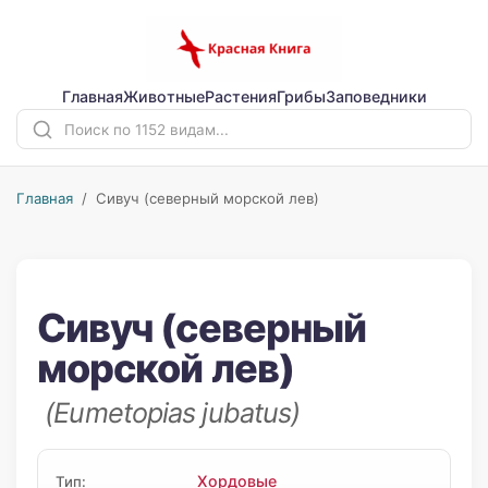
Главная
Животные
Растения
Грибы
Заповедники
Главная
/ Сивуч (северный морской лев)
Сивуч (северный
морской лев)
(Eumetopias jubatus)
Хордовые
Тип: