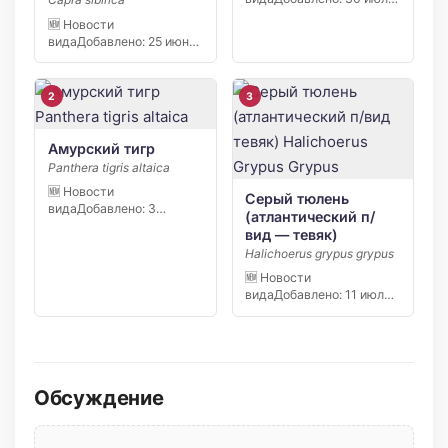
2026 В июле 2026 года
🆕 Новости
[…]
видаДобавлено: 25 июня
2026 Студенты РГПУ им.
А. […]
2
3
Амурский тигр
Panthera tigris altaica
🆕 Новости
Серый тюлень
видаДобавлено: 3
(атлантический п/
августа 2026 В
вид — тевяк)
Казахстане в природный
Halichoerus grypus grypus
[…]
🆕 Новости
видаДобавлено: 11 июля
2026 В Калининградской
области выпущены […]
Обсуждение