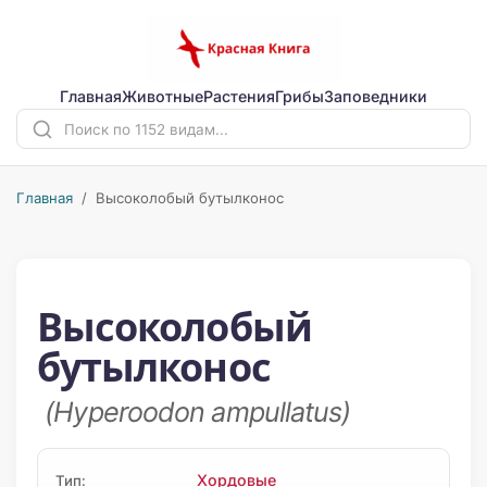
Главная
Животные
Растения
Грибы
Заповедники
Главная
/ Высоколобый бутылконос
Высоколобый
бутылконос
(Hyperoodon ampullatus)
Хордовые
Тип: