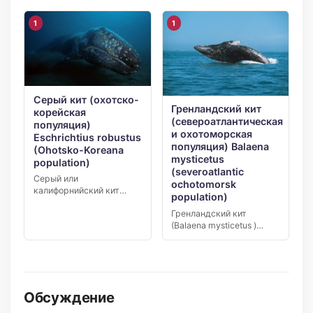
Млекопитающие Отряд/
Порядок:…
1
1
Серый кит (охотско-
Гренландский кит
корейская
(североатлантическая
популяция)
и охотоморская
Eschrichtius robustus
популяция) Balaena
(Ohotsko-Koreana
mysticetus
population)
(severoatlantic
Серый или
ochotomorsk
калифорнийский кит
population)
имеет латинское
Гренландский кит
название – Eschrichtius
(Balaena mysticetus )
robustus. […]
североатлантической и
охотоморской
популяции…
Обсуждение