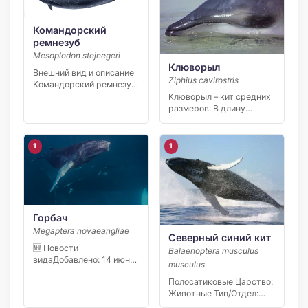
Командорский
ремнезуб
Mesoplodon stejnegeri
Клюворыл
Внешний вид и описание
Ziphius cavirostris
Командорский ремнезуб
(Mesoplodon stejnegeri) —
Клюворыл – кит средних
северотихоокеанский…
размеров. В длину
достигает порядка семи
[…]
1
1
Горбач
Megaptera novaeangliae
Северный синий кит
🆕 Новости
Balaenoptera musculus
видаДобавлено: 14 июня
musculus
2026 В июне 2026 года
Полосатиковые Царство:
[…]
Животные Тип/Отдел:
Хордовые Класс: