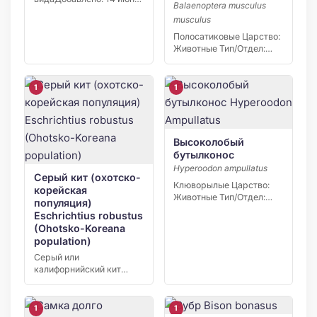
Balaenoptera musculus
2026 В июне 2026 года
musculus
[…]
Полосатиковые Царство:
Животные Тип/Отдел:
Хордовые Класс:
Млекопитающие Отряд/
Порядок:…
1
1
Высоколобый
бутылконос
Hyperoodon ampullatus
Серый кит (охотско-
Клюворылые Царство:
корейская
Животные Тип/Отдел:
популяция)
Хордовые Класс:
Eschrichtius robustus
Млекопитающие Отряд/
(Ohotsko-Koreana
Порядок:…
population)
Серый или
калифорнийский кит
имеет латинское
название – Eschrichtius
robustus. […]
1
1