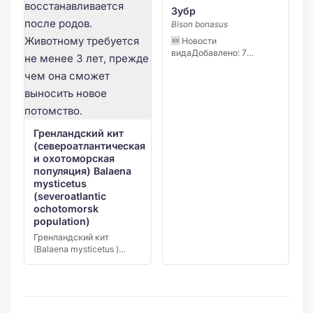
Зубр
Bison bonasus
🆕 Новости
видаДобавлено: 7
августа 2026 С 5 февраля
по […]
Гренландский кит
(североатлантическая
и охотоморская
популяция) Balaena
mysticetus
(severoatlantic
ochotomorsk
population)
Гренландский кит
(Balaena mysticetus )
североатлантической и
охотоморской
популяции…