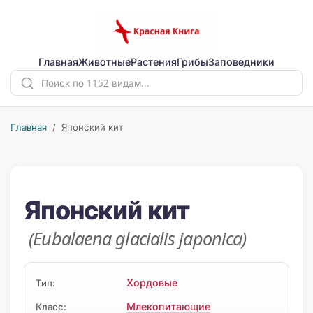
Главная
Животные
Растения
Грибы
Заповедники
Главная
/ Японский кит
Японский кит
(Eubalaena glacialis japonica)
Хордовые
Тип:
Млекопитающие
Класс: