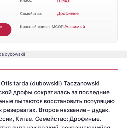
Птицы
Класс:
Дрофиные
Семейство:
Уязвимый
Красный список МСОП:
 в
Otis tarda (dubowskii) Taczanowski.
ской дрофы сократилась за последние
ченые пытаются восстановить популяцию
 резерватах. Второе название – дудак.
ссии, Китае. Семейство: Дрофиные.
атус вида как редкий, сокращающийся.