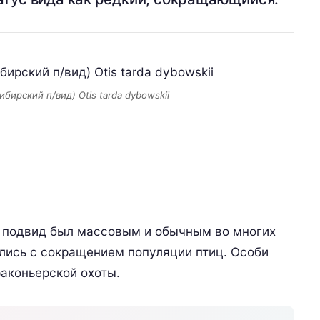
бирский п/вид) Otis tarda dybowskii
й подвид был массовым и обычным во многих
улись с сокращением популяции птиц. Особи
раконьерской охоты.