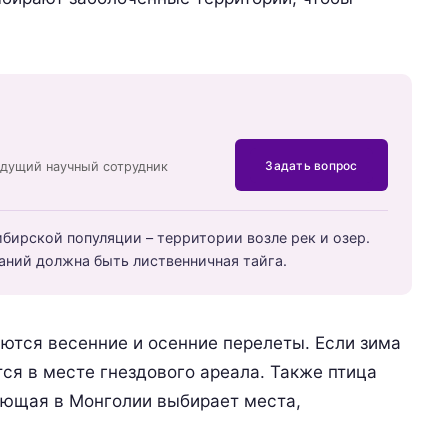
Задать вопрос
едущий научный сотрудник
ирской популяции – территории возле рек и озер.
аний должна быть лиственничная тайга.
ются весенние и осенние перелеты. Если зима
тся в месте гнездового ареала. Также птица
ующая в Монголии выбирает места,