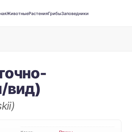
ная
Животные
Растения
Грибы
Заповедники
точно-
п/вид)
kii)