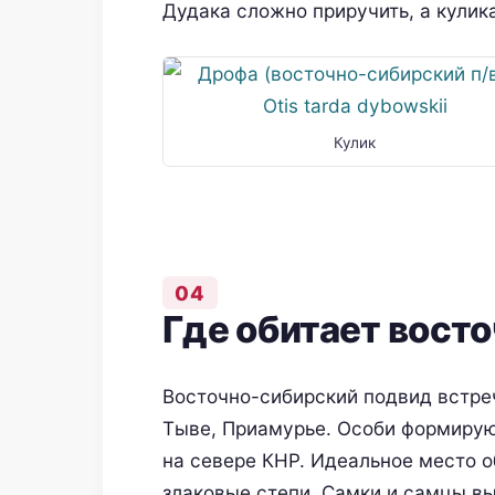
Дудака сложно приручить, а кулик
Кулик
Где обитает вост
Восточно-сибирский подвид встреч
Тыве, Приамурье. Особи формирую
на севере КНР. Идеальное место о
злаковые степи. Самки и самцы в