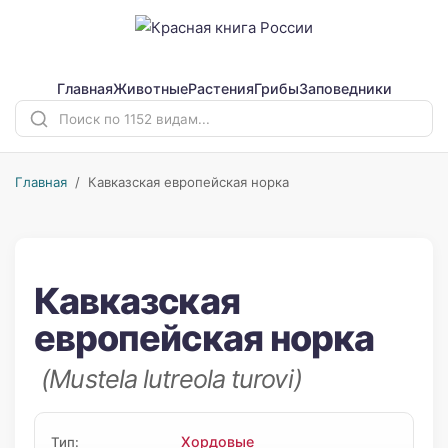
Главная
Животные
Растения
Грибы
Заповедники
Главная
/ Кавказская европейская норка
Кавказская
европейская норка
(Mustela lutreola turovi)
Хордовые
Тип: