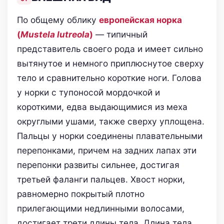
По общему облику
европейская норка
(
Mustela lutreola
)
— типичный
представитель своего рода и имеет сильно
вытянутое и немного приплюснутое сверху
тело и сравнительно короткие ноги. Голова
у норки с тупоносой мордочкой и
короткими, едва выдающимися из меха
округлыми ушами, также сверху уплощена.
Пальцы у норки соединены плавательными
перепонками, причем на задних лапах эти
перепонки развиты сильнее, достигая
третьей фаланги пальцев. Хвост норки,
равномерно покрытый плотно
прилегающими недлинными волосами,
достигает трети длины тела. Длина тела