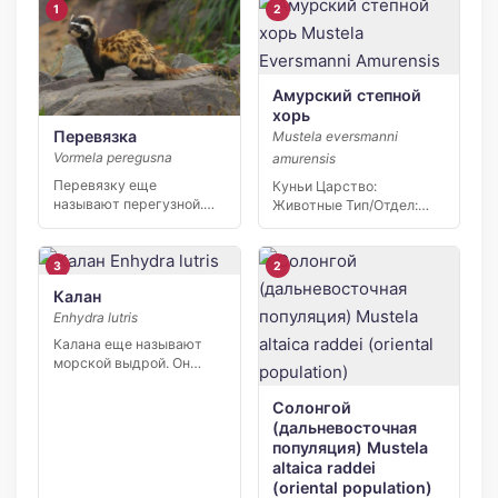
1
2
Амурский степной
хорь
Перевязка
Mustela eversmanni
Vormela peregusna
amurensis
Перевязку еще
Куньи Царство:
называют перегузной.
Животные Тип/Отдел:
Животное относится к
Хордовые Класс:
млекопитающим.
Млекопитающие Отряд/
Основные места […]
Порядок: Хищные…
3
2
Калан
Enhydra lutris
Калана еще называют
морской выдрой. Он
относится к хищным
животным, […]
Солонгой
(дальневосточная
популяция) Mustela
altaica raddei
(oriental population)