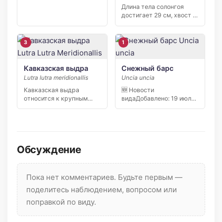
Длина тела солонгоя
достигает 29 см, хвост –
до 15 […]
3
1
Кавказская выдра
Снежный барс
Lutra lutra meridionallis
Uncia uncia
Кавказская выдра
🆕 Новости
относится к крупным
видаДобавлено: 19 июля
хищникам. Длина тела с
2026 24 мая 2023 года
хвостом […]
[…]
Обсуждение
Пока нет комментариев. Будьте первым —
поделитесь наблюдением, вопросом или
поправкой по виду.