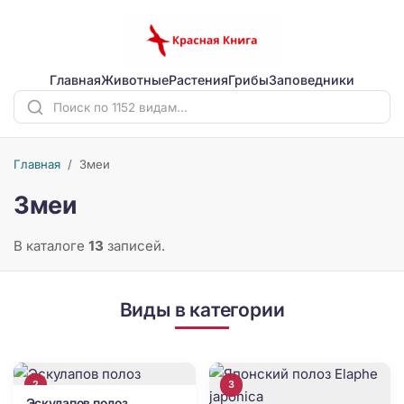
Главная
Животные
Растения
Грибы
Заповедники
Главная
/
Змеи
Змеи
В каталоге
13
записей.
Виды в категории
2
3
Эскулапов полоз