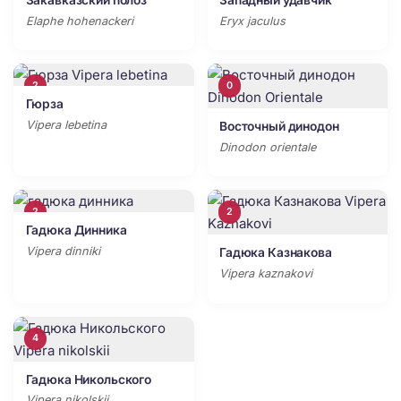
Elaphe hohenackeri
Eryx jaculus
2
0
Гюрза
Vipera lebetina
Восточный динодон
Dinodon orientale
2
2
Гадюка Динника
Vipera dinniki
Гадюка Казнакова
Vipera kaznakovi
4
Гадюка Никольского
Vipera nikolskii