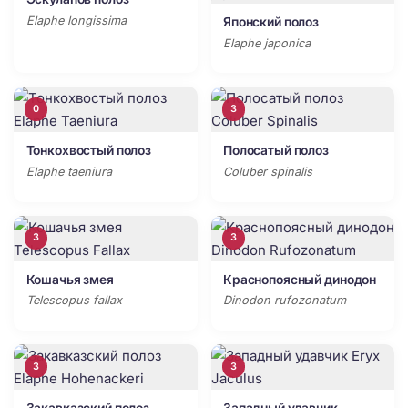
Elaphe longissima
Японский полоз
Elaphe japonica
0
3
Тонкохвостый полоз
Полосатый полоз
Elaphe taeniura
Coluber spinalis
3
3
Кошачья змея
Краснопоясный динодон
Telescopus fallax
Dinodon rufozonatum
3
3
Закавказский полоз
Западный удавчик