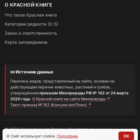
О КРАСНОЙ КНИГЕ
Что такое Красная книга
Категории редкости (0-5)
Закон и ответственность
Карта заповедников
📜 Источник данных
Перечень видов, представленный на сайте, основан на
действующем перечне животных, растений и грибов,
утверждённом
приказом Минприроды РФ № 162 от 24 марта
2020 года
.
О Красной книге на сайте Минприроды ↗
Текст приказа № 162 (КонсультантПлюс) ↗
© 2026 Красная книга России. Все права защищены.
Информационный портал о редких видах
🍪 Сайт использует cookie.
Подробнее
OK