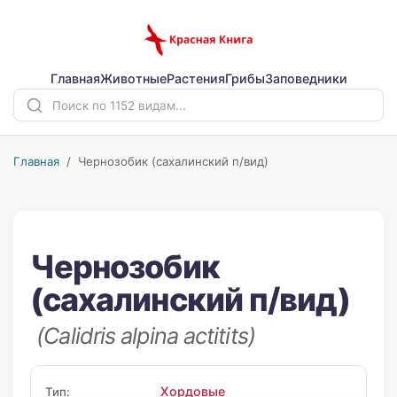
Главная
Животные
Растения
Грибы
Заповедники
Главная
/ Чернозобик (сахалинский п/вид)
Чернозобик
(сахалинский п/вид)
(Calidris alpina actitits)
Хордовые
Тип: