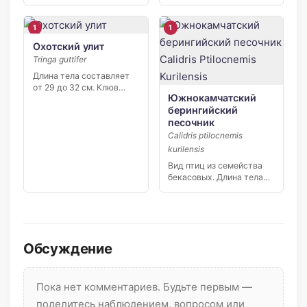
phaeopus alboaxillaris.
Степной средний
кроншнеп […]
1
1
Охотский улит
Tringa guttifer
Длина тела составляет
от 29 до 32 см. Клюв
Южнокамчатский
слегка […]
берингийский
песочник
Calidris ptilocnemis
kurilensis
Вид птиц из семейства
бекасовых. Длина тела
составляет от 20 […]
Обсуждение
Пока нет комментариев. Будьте первым —
поделитесь наблюдением, вопросом или