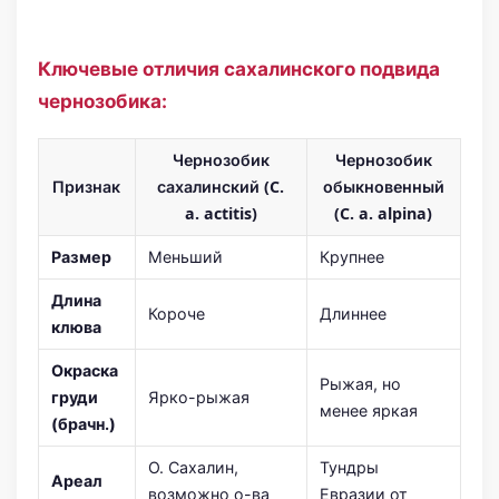
Ключевые отличия сахалинского подвида
чернозобика:
Чернозобик
Чернозобик
Признак
сахалинский (C.
обыкновенный
a. actitis)
(C. a. alpina)
Размер
Меньший
Крупнее
Длина
Короче
Длиннее
клюва
Окраска
Рыжая, но
груди
Ярко-рыжая
менее яркая
(брачн.)
О. Сахалин,
Тундры
Ареал
возможно о-ва
Евразии от