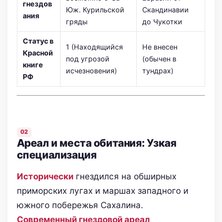
гнездов
Юж. Курильской
Скандинавии
ания
гряды
до Чукотки
Статус в
1 (Находящийся
Не внесен
Красной
под угрозой
(обычен в
книге
исчезновения)
тундрах)
РФ
Ареал и места обитания: Узкая
специализация
Исторически
гнездился на обширных
приморских лугах и маршах западного и
южного побережья Сахалина.
Современный гнездовой ареал