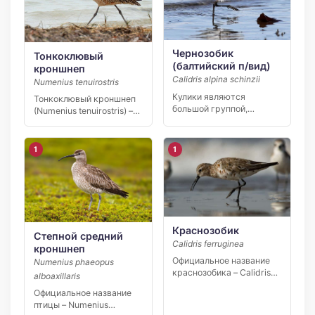
Чернозобик
Тонкоклювый
(балтийский п/вид)
кроншнеп
Calidris alpina schinzii
Numenius tenuirostris
Кулики являются
Тонкоклювый кроншнеп
большой группой,
(Numenius tenuirostris) –
которая включает
одна из самых трагичных
десятки разных
и […]
подвидов. Большая […]
1
1
Краснозобик
Степной средний
Calidris ferruginea
кроншнеп
Официальное название
Numenius phaeopus
краснозобика – Calidris
alboaxillaris
ferruginea. Популяция
Официальное название
вида уязвимая по […]
птицы – Numenius