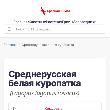
Главная
Животные
Растения
Грибы
Заповедники
Главная
/ Среднерусская белая куропатка
Среднерусская
белая куропатка
(Lagopus lagopus rossicus)
Хордовые
Тип: