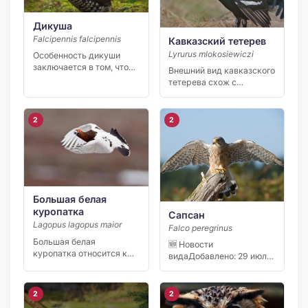
Дикуша
Falcipennis falcipennis
Кавказский тетерев
Lyrurus mlokosiewiczi
Особенность дикуши
заключается в том, что
Внешний вид кавказского
она свободно выходит на
тетерева схож с
[…]
тетеревом-косача,
отличается лишь
небольшим […]
2
2
Большая белая
куропатка
Сапсан
Lagopus lagopus maior
Falco peregrinus
Большая белая
🆕 Новости
куропатка относится к
видаДобавлено: 29 июля
семье тетеревиных. Она
2026 Инспекторы
обитает в […]
Северо-Западного
управления…
2
2