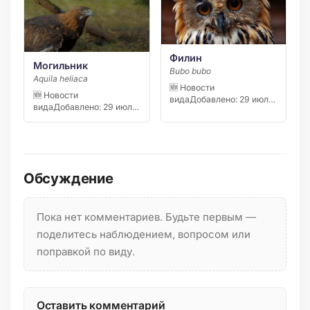
Филин
Могильник
Bubo bubo
Aquila heliaca
🆕 Новости
🆕 Новости
видаДобавлено: 29 июля
видаДобавлено: 29 июля
2026 Инспекторы
2026 Инспекторы
Северо-Западного
Северо-Западного
управления…
управления…
Обсуждение
Пока нет комментариев. Будьте первым —
поделитесь наблюдением, вопросом или
поправкой по виду.
Оставить комментарий