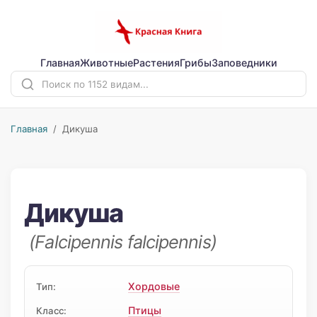
Главная
Животные
Растения
Грибы
Заповедники
Главная
/ Дикуша
Дикуша
(Falcipennis falcipennis)
Хордовые
Тип:
Птицы
Класс: