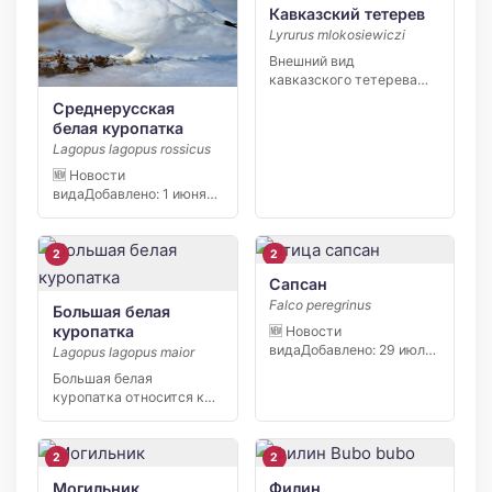
Кавказский тетерев
Lyrurus mlokosiewiczi
Внешний вид
кавказского тетерева
схож с тетеревом-
Среднерусская
косача, отличается лишь
белая куропатка
небольшим […]
Lagopus lagopus rossicus
🆕 Новости
видаДобавлено: 1 июня
2026 В октябре 2014
года […]
2
2
Сапсан
Falco peregrinus
Большая белая
куропатка
🆕 Новости
видаДобавлено: 29 июля
Lagopus lagopus maior
2026 Инспекторы
Большая белая
Северо-Западного
куропатка относится к
управления…
семье тетеревиных. Она
обитает в […]
2
2
Могильник
Филин